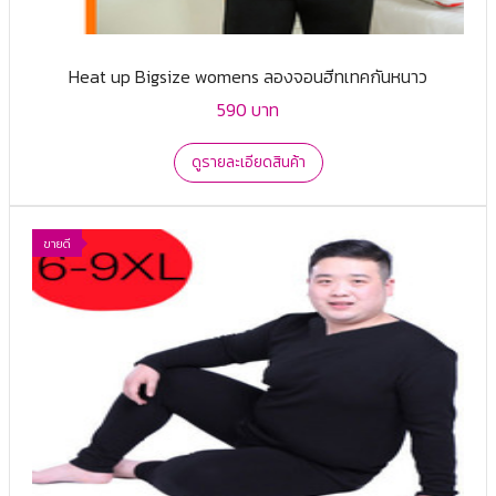
Heat up Bigsize womens ลองจอนฮีทเทคกันหนาว
590 บาท
ดูรายละเอียดสินค้า
ขายดี