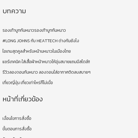
บทความ
รองเท้าบูทกันหนาวรองเท้าบูทกันหนาว
#LONG JOHNS กับ HEATTECH ต่างกันยังไง
ไอเทมสุดคูลสำหรับหน้านหนาวในเมืองไทย
แชร์เทคนิค ใส่เสื้อผ้าหน้าหนาวให้อุ่นสบายแถมมีสไตล์!!
รีวิวลองจอนกันหนาว ลองจอนใส่อากาศติดลบสบายๆ
เที่ยวญี่ปุ่น เที่ยวเท่าไหร่ก็ไม่เบื่อ
หน้าที่เกี่ยวข้อง
เงื่อนไขการสั่งซื้อ
ขั้นตอนการสั่งซื้อ