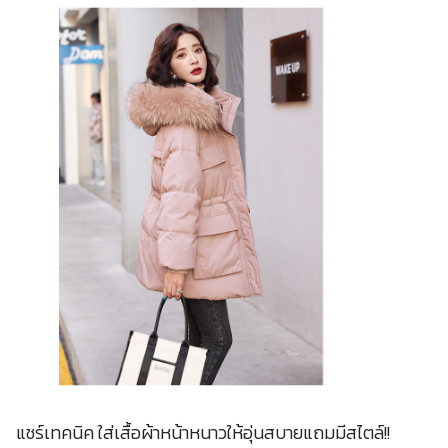
แชร์เทคนิค ใส่เสื้อผ้าหน้าหนาวให้อุ่นสบายแถมมีสไตล์!!