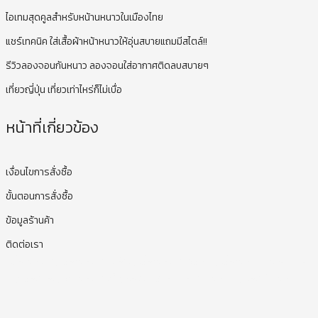
ไอเทมสุดคูลสำหรับหน้านหนาวในเมืองไทย
แชร์เทคนิค ใส่เสื้อผ้าหน้าหนาวให้อุ่นสบายแถมมีสไตล์!!
รีวิวลองจอนกันหนาว ลองจอนใส่อากาศติดลบสบายๆ
เที่ยวญี่ปุ่น เที่ยวเท่าไหร่ก็ไม่เบื่อ
หน้าที่เกี่ยวข้อง
เงื่อนไขการสั่งซื้อ
ขั้นตอนการสั่งซื้อ
ข้อมูลร้านค้า
ติดต่อเรา
เสื้อกันหนาว, เสื้อกันหนาวคนอ้วน, เสื้อกันหนาวไซส์ใหญ่, เสื้อกันหนาว oversize,
ชุดลองจอน, ชุดกันหนาวเด็ก, รองเท้าลุยหิมะ, หมวกกันหนาว, รองเท้ากันหนาว