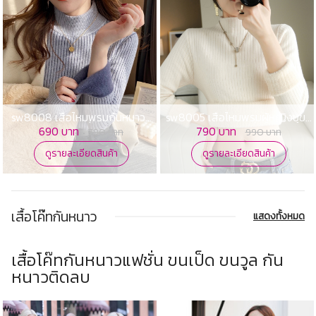
sw8008 เสื้อไหมพรมกันหนาวบุ
sw8005 เสื้อไหมพรมผู้หญิงบุขน
ขนกำมะหยี่ด้านใน
กำมะหยี่
690 บาท
790 บาท
790 บาท
990 บาท
ดูรายละเอียดสินค้า
ดูรายละเอียดสินค้า
เสื้อโค๊ทกันหนาว
แสดงทั้งหมด
เสื้อโค๊ทกันหนาวแฟชั่น ขนเป็ด ขนวูล กัน
หนาวติดลบ