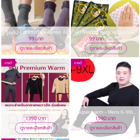
Sock24 ถุงเท้ากำมะหยี่เกรด A
HOTPAD115 ถุงทรายร้อนเกาหลี
เนื้อกำมะหยี่หนานุ่มใส่สบาย ถุงเท้า
ถุงทรายร้อน ขยำให้อุ่นมือ
99 บาท
99 บาท
120 บาท
กำมะหยี่กันหนาว
ดูรายละเอียดสินค้า
ดูรายละเอียดสินค้า
ขายดี
ขายดี
Premium Warm ชุดลองจอนกัน
Super warm - Mens 6-9XL
หนาวแบบพรีเมี่ยมใส่ติดลบ
ลองจอนไซส์ใหญ่พิเศษแบบติดลบ
1,390 บาท
1,590 บาท
ดูรายละเอียดสินค้า
ดูรายละเอียดสินค้า