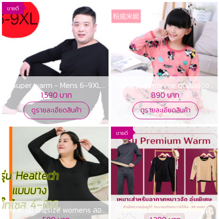
ขายดี
Super warm - Mens 6-9XL
Long john minnie ชุดลองจอน
ลองจอนไซส์ใหญ่พิเศษแบบติดลบ
กันหนาวเด็ก
1,590 บาท
890 บาท
ดูรายละเอียดสินค้า
ดูรายละเอียดสินค้า
ขายดี
Heat up Bigsize womens ลอง
Premium Warm ชุดลองจอนกัน
จอนฮีทเทคกันหนาว
หนาวแบบพรีเมี่ยมใส่ติดลบ