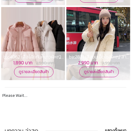
bjc4062 เสื้อโค้ทกันหนาวผู้หญิง
bjc2831 เสื้อขนเป็ดไซสใหญ่ สาว
เสื้อกันหนาวไซสใหญ่
อวบ
1,890 บาท
2,990 บาท
2,590 บาท
3,990 บาท
ดูรายละเอียดสินค้า
ดูรายละเอียดสินค้า
Please Wait....
บทความ
ล่าสุด
แสดงทั้งหมด