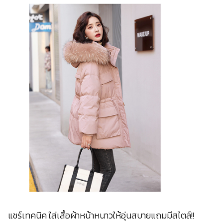
แชร์เทคนิค ใส่เสื้อผ้าหน้าหนาวให้อุ่นสบายแถมมีสไตล์!!