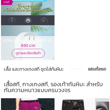
ขายดี
ADP6 ปลั๊กแปลงกำลังไฟฟ้า จาก
110v เป็น 220v
890 บาท
ดูรายละเอียดสินค้า
เสื้อ และกางเกงสกี ชุดใส่กันหิมะ
แสดงทั้งหมด
เสื้อสกี, กางเกงสกี, รองเท้ากันหิมะ สำหรับ
กันความหนาวแบบครบวงจร