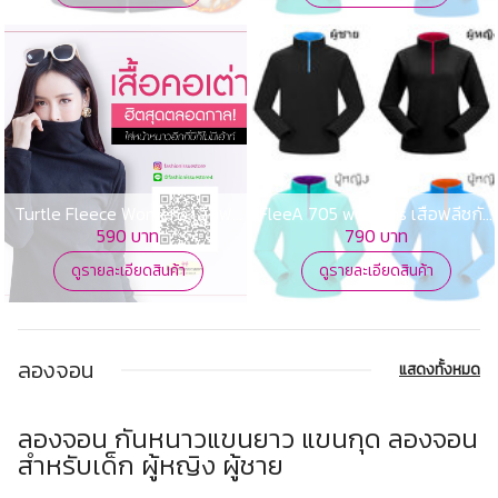
Turtle Fleece Womens เสื้อฟลี
FleeA 705 womens เสื้อฟลีซกัน
ซกันหนาว
หนาว
590 บาท
790 บาท
ดูรายละเอียดสินค้า
ดูรายละเอียดสินค้า
ลองจอน
แสดงทั้งหมด
ลองจอน กันหนาวแขนยาว แขนกุด ลองจอน
สำหรับเด็ก ผู้หญิง ผู้ชาย