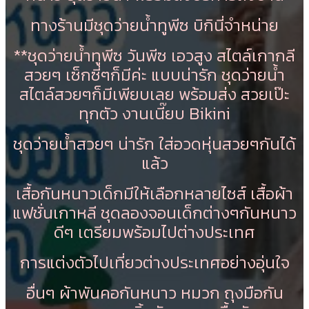
ทางร้านมีชุดว่ายน้ำทูพีซ บิกินี่จำหน่าย
**ชุดว่ายน้ำทูพีซ วันพีซ เอวสูง สไตล์เกากลี
สวยๆ เซ็กซี่ๆก็มีค่ะ แบบน่ารัก ชุดว่ายน้ำ
สไตล์สวยๆก็มีเพียบเลย พร้อมส่ง สวยเป๊ะ
ทุกตัว งานเนี๊ยบ Bikini
ชุดว่ายน้ำสวยๆ น่ารัก ใส่อวดหุ่นสวยๆกันได้
แล้ว
เสื้อกันหนาวเด็กมีให้เลือกหลายไซส์ เสื้อผ้า
แฟชั่นเกาหลี ชุดลองจอนเด็กต่างๆกันหนาว
ดีๆ เตรียมพร้อมไปต่างประเทศ
การแต่งตัวไปเที่ยวต่างประเทศอย่างอุ่นใจ
อื่นๆ ผ้าพันคอกันหนาว หมวก ถุงมือกัน